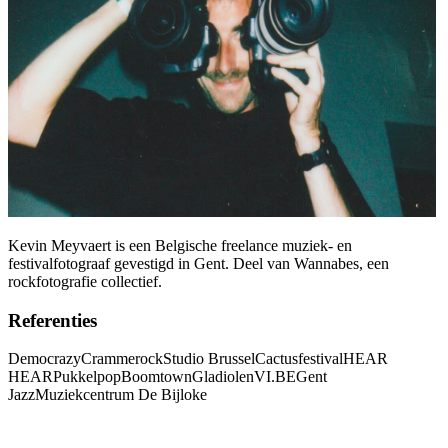
Kevin Meyvaert is een Belgische freelance muziek- en
festivalfotograaf gevestigd in Gent. Deel van Wannabes, een
rockfotografie collectief.
Referenties
Democrazy
Crammerock
Studio Brussel
Cactusfestival
HEAR
HEAR
Pukkelpop
Boomtown
Gladiolen
VI.BE
Gent
Jazz
Muziekcentrum De Bijloke