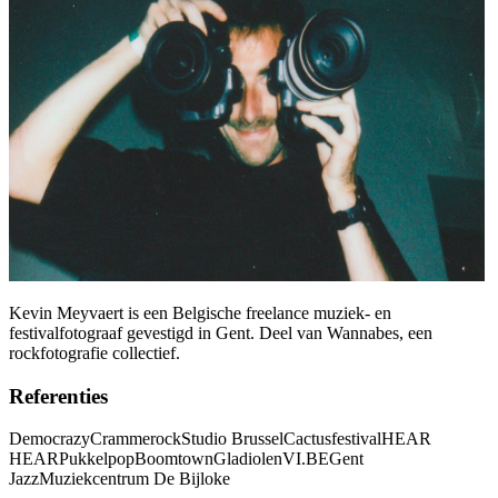
Kevin Meyvaert is een Belgische freelance muziek- en
festivalfotograaf gevestigd in Gent. Deel van Wannabes, een
rockfotografie collectief.
Referenties
Democrazy
Crammerock
Studio Brussel
Cactusfestival
HEAR
HEAR
Pukkelpop
Boomtown
Gladiolen
VI.BE
Gent
Jazz
Muziekcentrum De Bijloke