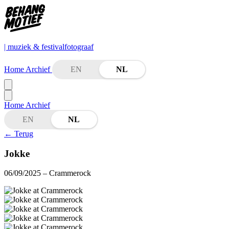
| muziek & festivalfotograaf
Home
Archief
EN
NL
Home
Archief
EN
NL
←
Terug
Jokke
06/09/2025
– Crammerock