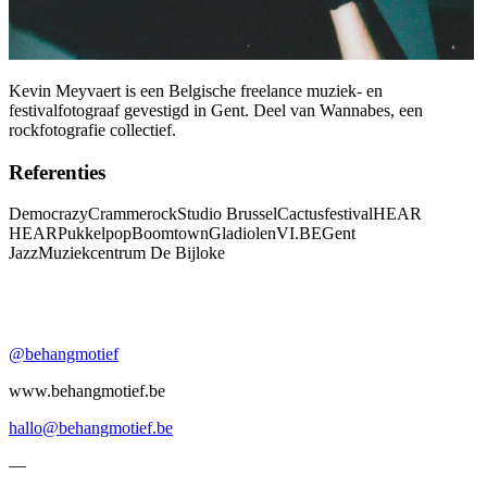
Kevin Meyvaert is een Belgische freelance muziek- en
festivalfotograaf gevestigd in Gent. Deel van Wannabes, een
rockfotografie collectief.
Referenties
Democrazy
Crammerock
Studio Brussel
Cactusfestival
HEAR
HEAR
Pukkelpop
Boomtown
Gladiolen
VI.BE
Gent
Jazz
Muziekcentrum De Bijloke
@behangmotief
www.behangmotief.be
hallo@behangmotief.be
—