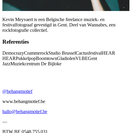
Kevin Meyvaert is een Belgische freelance muziek- en
festivalfotograaf gevestigd in Gent. Deel van Wannabes, een
rockfotografie collectief.
Referenties
Democrazy
Crammerock
Studio Brussel
Cactusfestival
HEAR
HEAR
Pukkelpop
Boomtown
Gladiolen
VI.BE
Gent
Jazz
Muziekcentrum De Bijloke
@behangmotief
www.behangmotief.be
hallo@behangmotief.be
—
BTW BE 0548.755.031