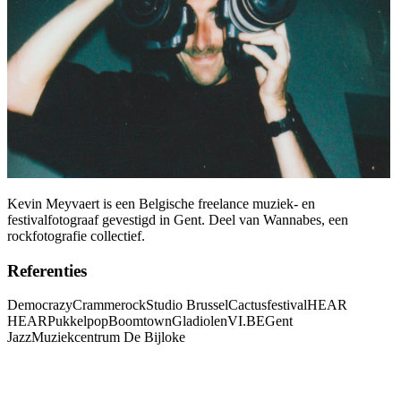
Kevin Meyvaert is een Belgische freelance muziek- en
festivalfotograaf gevestigd in Gent. Deel van Wannabes, een
rockfotografie collectief.
Referenties
Democrazy
Crammerock
Studio Brussel
Cactusfestival
HEAR
HEAR
Pukkelpop
Boomtown
Gladiolen
VI.BE
Gent
Jazz
Muziekcentrum De Bijloke