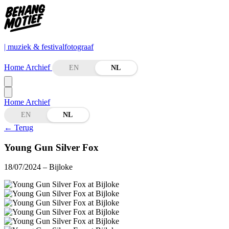
| muziek & festivalfotograaf
Home
Archief
EN
NL
Home
Archief
EN
NL
←
Terug
Young Gun Silver Fox
18/07/2024
– Bijloke