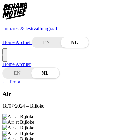
| muziek & festivalfotograaf
Home
Archief
EN
NL
Home
Archief
EN
NL
←
Terug
Air
18/07/2024
– Bijloke