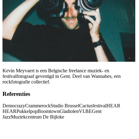
Kevin Meyvaert is een Belgische freelance muziek- en
festivalfotograaf gevestigd in Gent. Deel van Wannabes, een
rockfotografie collectief.
Referenties
Democrazy
Crammerock
Studio Brussel
Cactusfestival
HEAR
HEAR
Pukkelpop
Boomtown
Gladiolen
VI.BE
Gent
Jazz
Muziekcentrum De Bijloke