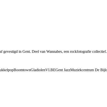
af gevestigd in Gent. Deel van Wannabes, een rockfotografie collectief.
ukkelpop
Boomtown
Gladiolen
VI.BE
Gent Jazz
Muziekcentrum De Bijl