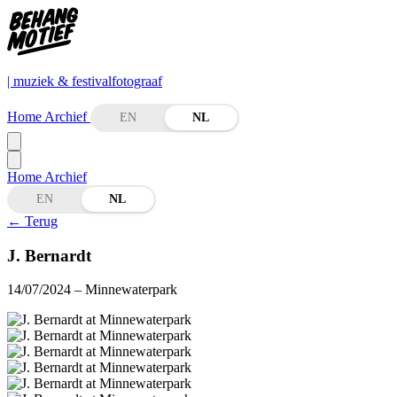
| muziek & festivalfotograaf
Home
Archief
EN
NL
Home
Archief
EN
NL
←
Terug
J. Bernardt
14/07/2024
– Minnewaterpark