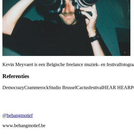
Kevin Meyvaert is een Belgische freelance muziek- en festivalfotogra
Referenties
Democrazy
Crammerock
Studio Brussel
Cactusfestival
HEAR HEAR
P
@behangmotief
www.behangmotief.be