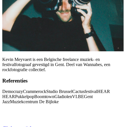
Kevin Meyvaert is een Belgische freelance muziek- en
festivalfotograaf gevestigd in Gent. Deel van Wannabes, een
rockfotografie collectief.
Referenties
Democrazy
Crammerock
Studio Brussel
Cactusfestival
HEAR
HEAR
Pukkelpop
Boomtown
Gladiolen
VI.BE
Gent
Jazz
Muziekcentrum De Bijloke