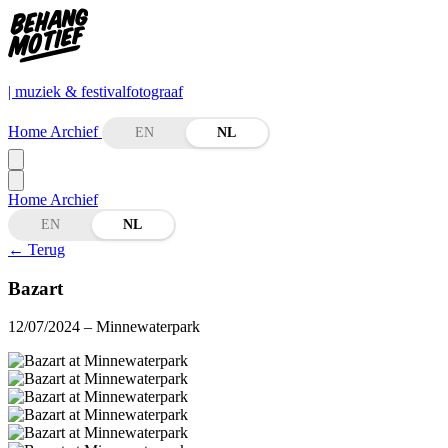
| muziek & festivalfotograaf
Home
Archief
EN
NL
Home
Archief
EN
NL
←
Terug
Bazart
12/07/2024
– Minnewaterpark