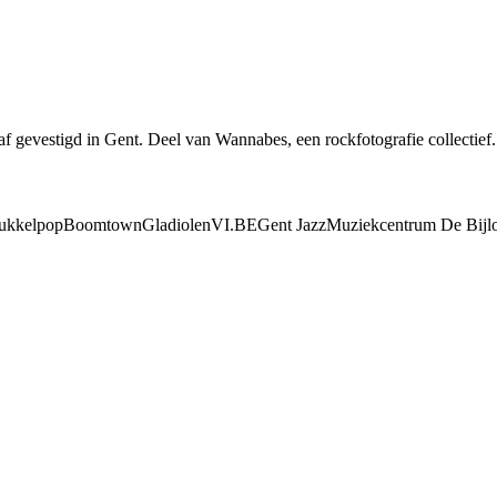
af gevestigd in Gent. Deel van Wannabes, een rockfotografie collectief.
ukkelpop
Boomtown
Gladiolen
VI.BE
Gent Jazz
Muziekcentrum De Bijl