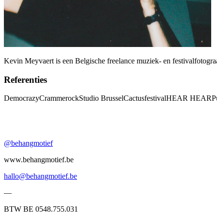
Kevin Meyvaert is een Belgische freelance muziek- en festivalfotogra
Referenties
Democrazy
Crammerock
Studio Brussel
Cactusfestival
HEAR HEAR
P
@behangmotief
www.behangmotief.be
hallo@behangmotief.be
—
BTW BE 0548.755.031