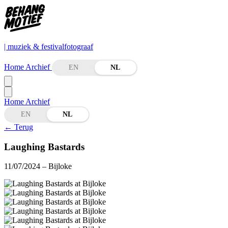
| muziek & festivalfotograaf
Home
Archief
EN
NL
Home
Archief
EN
NL
←
Terug
Laughing Bastards
11/07/2024
– Bijloke