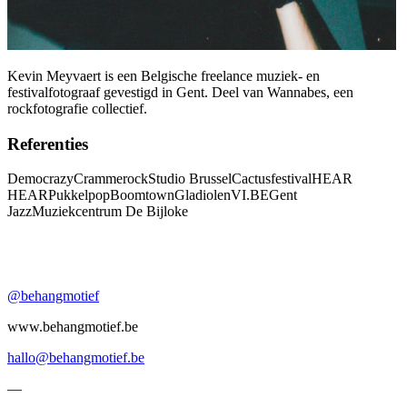
Kevin Meyvaert is een Belgische freelance muziek- en
festivalfotograaf gevestigd in Gent. Deel van Wannabes, een
rockfotografie collectief.
Referenties
Democrazy
Crammerock
Studio Brussel
Cactusfestival
HEAR
HEAR
Pukkelpop
Boomtown
Gladiolen
VI.BE
Gent
Jazz
Muziekcentrum De Bijloke
@behangmotief
www.behangmotief.be
hallo@behangmotief.be
—