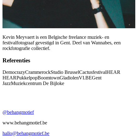
Kevin Meyvaert is een Belgische freelance muziek- en
festivalfotograaf gevestigd in Gent. Deel van Wannabes, een
rockfotografie collectief.
Referenties
Democrazy
Crammerock
Studio Brussel
Cactusfestival
HEAR
HEAR
Pukkelpop
Boomtown
Gladiolen
VI.BE
Gent
Jazz
Muziekcentrum De Bijloke
@behangmotief
www.behangmotief.be
hallo@behangmotief.be