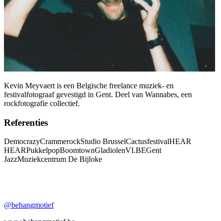
Kevin Meyvaert is een Belgische freelance muziek- en
festivalfotograaf gevestigd in Gent. Deel van Wannabes, een
rockfotografie collectief.
Referenties
Democrazy
Crammerock
Studio Brussel
Cactusfestival
HEAR
HEAR
Pukkelpop
Boomtown
Gladiolen
VI.BE
Gent
Jazz
Muziekcentrum De Bijloke
@behangmotief