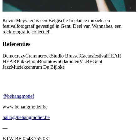
Kevin Meyvaert is een Belgische freelance muziek- en
festivalfotograaf gevestigd in Gent. Deel van Wannabes, een
rockfotografie collectief.
Referenties
Democrazy
Crammerock
Studio Brussel
Cactusfestival
HEAR
HEAR
Pukkelpop
Boomtown
Gladiolen
VI.BE
Gent
Jazz
Muziekcentrum De Bijloke
@behangmotief
www.behangmotief.be
hallo@behangmotief.be
—
BTW BE 0548.755.031