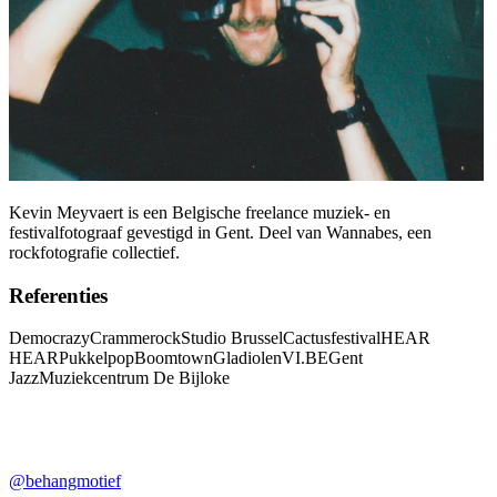
Kevin Meyvaert is een Belgische freelance muziek- en
festivalfotograaf gevestigd in Gent. Deel van Wannabes, een
rockfotografie collectief.
Referenties
Democrazy
Crammerock
Studio Brussel
Cactusfestival
HEAR
HEAR
Pukkelpop
Boomtown
Gladiolen
VI.BE
Gent
Jazz
Muziekcentrum De Bijloke
@behangmotief