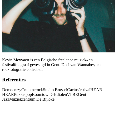
Kevin Meyvaert is een Belgische freelance muziek- en
festivalfotograaf gevestigd in Gent. Deel van Wannabes, een
rockfotografie collectief.
Referenties
Democrazy
Crammerock
Studio Brussel
Cactusfestival
HEAR
HEAR
Pukkelpop
Boomtown
Gladiolen
VI.BE
Gent
Jazz
Muziekcentrum De Bijloke