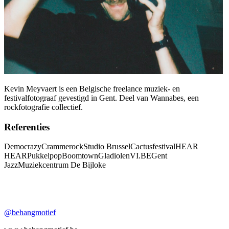
Kevin Meyvaert is een Belgische freelance muziek- en
festivalfotograaf gevestigd in Gent. Deel van Wannabes, een
rockfotografie collectief.
Referenties
Democrazy
Crammerock
Studio Brussel
Cactusfestival
HEAR
HEAR
Pukkelpop
Boomtown
Gladiolen
VI.BE
Gent
Jazz
Muziekcentrum De Bijloke
@behangmotief