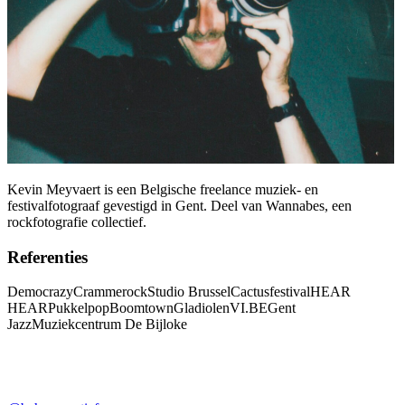
Kevin Meyvaert is een Belgische freelance muziek- en
festivalfotograaf gevestigd in Gent. Deel van Wannabes, een
rockfotografie collectief.
Referenties
Democrazy
Crammerock
Studio Brussel
Cactusfestival
HEAR
HEAR
Pukkelpop
Boomtown
Gladiolen
VI.BE
Gent
Jazz
Muziekcentrum De Bijloke